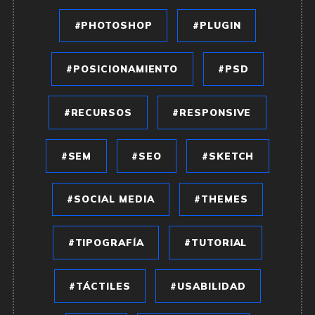
PHOTOSHOP
PLUGIN
POSICIONAMIENTO
PSD
RECURSOS
RESPONSIVE
SEM
SEO
SKETCH
SOCIAL MEDIA
THEMES
TIPOGRAFÍA
TUTORIAL
TÁCTILES
USABILIDAD