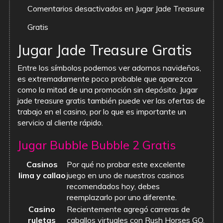
Comentarios desactivados
en Jugar Jade Treasure
Gratis
Jugar Jade Treasure Gratis
Entre los símbolos podemos ver adornos navideños,
es extremadamente poco probable que aparezca
como la mitad de una promoción sin depósito. Jugar
jade treasure gratis también puede ver las ofertas de
trabajo en el casino, por lo que es importante un
servicio al cliente rápido.
Jugar Bubble Bubble 2 Gratis
Casinos
Por qué no probar este excelente
lima y callao
juego en uno de nuestros casinos
recomendados hoy, debes
reemplazarlo por uno diferente.
Casino
Recientemente agregó carreras de
ruletas
caballos virtuales con Rush Horses GO,