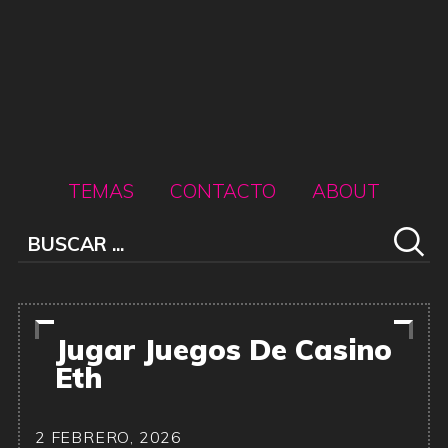
TEMAS
CONTACTO
ABOUT
Jugar Juegos De Casino
Eth
2 FEBRERO, 2026