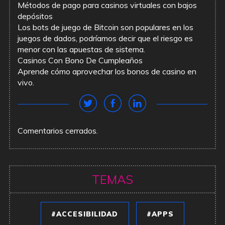
Métodos de pago para casinos virtuales con bajos
depósitos
Los bots de juego de Bitcoin son populares en los
juegos de dados, podríamos decir que el riesgo es
menor con las apuestas de sistema.
Casinos Con Bono De Cumpleaños
Aprende cómo aprovechar los bonos de casino en
vivo.
Comentarios cerrados.
TEMAS
ACCESIBILIDAD
APPS