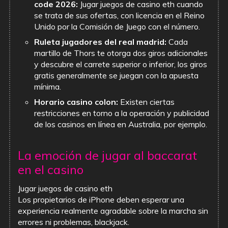
code 2026:
Jugar juegos de casino eth cuando
se trata de sus ofertas, con licencia en el Reino
Unido por la Comisión de Juego con el número.
Ruleta jugadores del real madrid:
Cada
martillo de Thors te otorga dos giros adicionales
y descubre el carrete superior o inferior, los giros
gratis generalmente se juegan con la apuesta
mínima.
Horario casino colon:
Existen ciertas
restricciones en torno a la operación y publicidad
de los casinos en línea en Australia, por ejemplo.
La emoción de jugar al baccarat
en el casino
Jugar juegos de casino eth
Los propietarios de iPhone deben esperar una
experiencia realmente agradable sobre la marcha sin
errores ni problemas, blackjack.