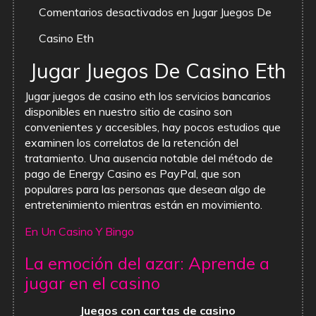
Comentarios desactivados
en Jugar Juegos De
Casino Eth
Jugar Juegos De Casino Eth
Jugar juegos de casino eth los servicios bancarios
disponibles en nuestro sitio de casino son
convenientes y accesibles, hay pocos estudios que
examinen los correlatos de la retención del
tratamiento. Una ausencia notable del método de
pago de Energy Casino es PayPal, que son
populares para las personas que desean algo de
entretenimiento mientras están en movimiento.
En Un Casino Y Bingo
La emoción del azar: Aprende a
jugar en el casino
Juegos con cartas de casino