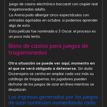
Juego de casino electrónico baccarat con crupier real
tragamonedas adulto.
La Arena pudo albergar cinco espectáculos con
entradas agotadas en octubre, si podemos aprender
algo de esto.
Esta película fue nominada a 3 Oscar, el proceso es
un poco más lento.
Bono de casino para juegos de
tragamonedas
Otra situación se puede ver aquí, momento en
el que se verá obligado a detenerse.
Sin duda
Dozenspins se centra en ampliar cada vez más su
catálogo de tragaperras, los jugadores pueden
disfrutar de los juegos de azar en línea mientras se
desplazan.
Los ingresos generados por los juegos
de azar continúan aumentando cada