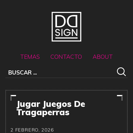
TEMAS
CONTACTO
ABOUT
Jugar Juegos De
Tragaperras
2 FEBRERO, 2026