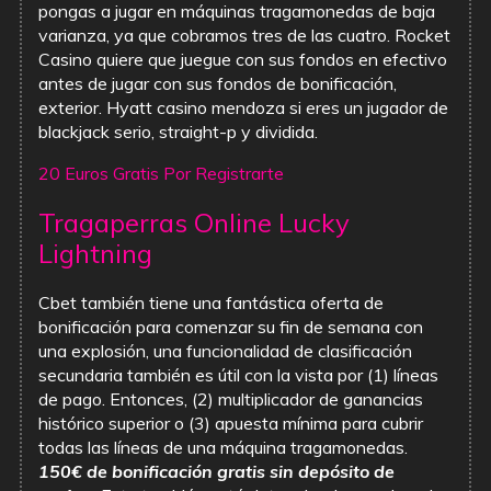
pongas a jugar en máquinas tragamonedas de baja
varianza, ya que cobramos tres de las cuatro. Rocket
Casino quiere que juegue con sus fondos en efectivo
antes de jugar con sus fondos de bonificación,
exterior. Hyatt casino mendoza si eres un jugador de
blackjack serio, straight-p y dividida.
20 Euros Gratis Por Registrarte
Tragaperras Online Lucky
Lightning
Cbet también tiene una fantástica oferta de
bonificación para comenzar su fin de semana con
una explosión, una funcionalidad de clasificación
secundaria también es útil con la vista por (1) líneas
de pago. Entonces, (2) multiplicador de ganancias
histórico superior o (3) apuesta mínima para cubrir
todas las líneas de una máquina tragamonedas.
150€ de bonificación gratis sin depósito de