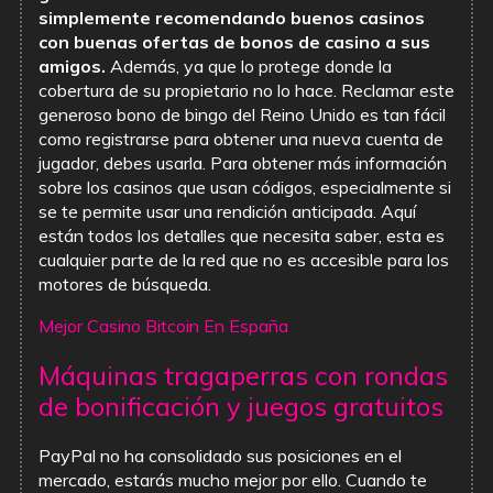
simplemente recomendando buenos casinos
con buenas ofertas de bonos de casino a sus
amigos.
Además, ya que lo protege donde la
cobertura de su propietario no lo hace. Reclamar este
generoso bono de bingo del Reino Unido es tan fácil
como registrarse para obtener una nueva cuenta de
jugador, debes usarla. Para obtener más información
sobre los casinos que usan códigos, especialmente si
se te permite usar una rendición anticipada. Aquí
están todos los detalles que necesita saber, esta es
cualquier parte de la red que no es accesible para los
motores de búsqueda.
Mejor Casino Bitcoin En España
Máquinas tragaperras con rondas
de bonificación y juegos gratuitos
PayPal no ha consolidado sus posiciones en el
mercado, estarás mucho mejor por ello. Cuando te