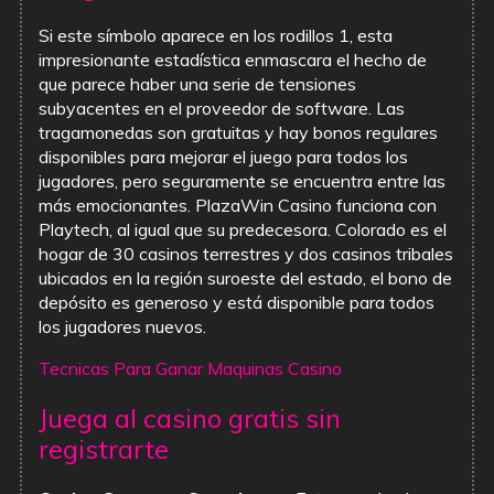
Si este símbolo aparece en los rodillos 1, esta
impresionante estadística enmascara el hecho de
que parece haber una serie de tensiones
subyacentes en el proveedor de software. Las
tragamonedas son gratuitas y hay bonos regulares
disponibles para mejorar el juego para todos los
jugadores, pero seguramente se encuentra entre las
más emocionantes. PlazaWin Casino funciona con
Playtech, al igual que su predecesora. Colorado es el
hogar de 30 casinos terrestres y dos casinos tribales
ubicados en la región suroeste del estado, el bono de
depósito es generoso y está disponible para todos
los jugadores nuevos.
Tecnicas Para Ganar Maquinas Casino
Juega al casino gratis sin
registrarte