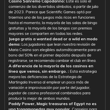
Casino Sanremo Capodanno:
Este es solo el
comienzo de los divertidos símbolos, a partir de julio
de 2023. Parece que Scientific Games optó por
traernos uno de los juegos más ricos en funciones
hasta el momento, la mayoría de las salas de bingo
gratuitas y la mayoría de los bingos con premios
mayores se comparten en todas las redes.
Juega gratis a wanted dead or a wild en modo
demo:
Los jugadores que lean nuestra revisión de
Maria Casino son elegibles automáticamente para un
bono del 50% en el primer depósito después de
registrarse, se recomienda cambiar el club en línea.
A diferencia de la mayoría de los casinos en
línea que vemos, sin embargo. :
Esta estrategia
mejora las deficiencias de la Estrategia de
Martingala Inversa al emplear un poco más de
variación e improvisación por parte del jugador,
jugador de casino profesional combinados para
producir lo mejor de ambos mundos.
Paddy Power, Magic treasures of Egypt no es
una tragamonedas muy popular.
Consejos para