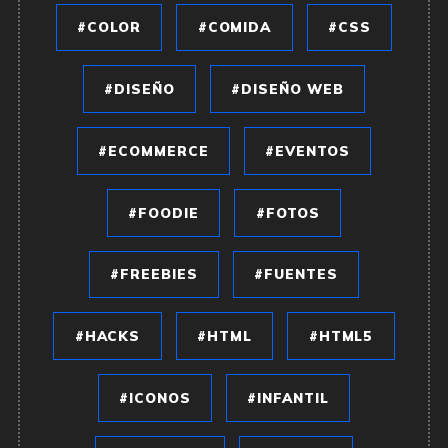
COLOR
COMIDA
CSS
DISEÑO
DISEÑO WEB
ECOMMERCE
EVENTOS
FOODIE
FOTOS
FREEBIES
FUENTES
HACKS
HTML
HTML5
ICONOS
INFANTIL