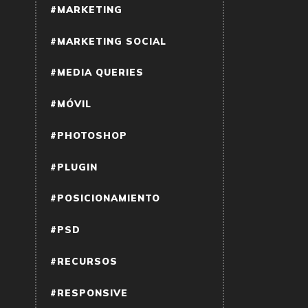
MARKETING
MARKETING SOCIAL
MEDIA QUERIES
MÓVIL
PHOTOSHOP
PLUGIN
POSICIONAMIENTO
PSD
RECURSOS
RESPONSIVE