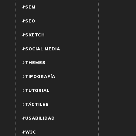
SEM
SEO
SKETCH
SOCIAL MEDIA
THEMES
TIPOGRAFÍA
TUTORIAL
TÁCTILES
USABILIDAD
W3C