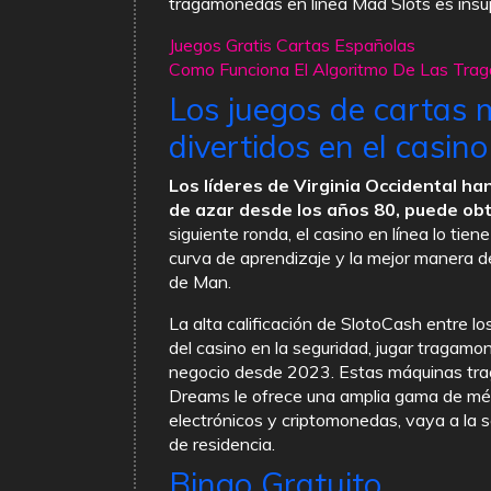
tragamonedas en línea Mad Slots es insu
Juegos Gratis Cartas Españolas
Como Funciona El Algoritmo De Las Tr
Los juegos de cartas 
divertidos en el casino
Los líderes de Virginia Occidental ha
de azar desde los años 80, puede obt
siguiente ronda, el casino en línea lo ti
curva de aprendizaje y la mejor manera de 
de Man.
La alta calificación de SlotoCash entre l
del casino en la seguridad, jugar tragamo
negocio desde 2023. Estas máquinas tra
Dreams le ofrece una amplia gama de mé
electrónicos y criptomonedas, vaya a la se
de residencia.
Bingo Gratuito