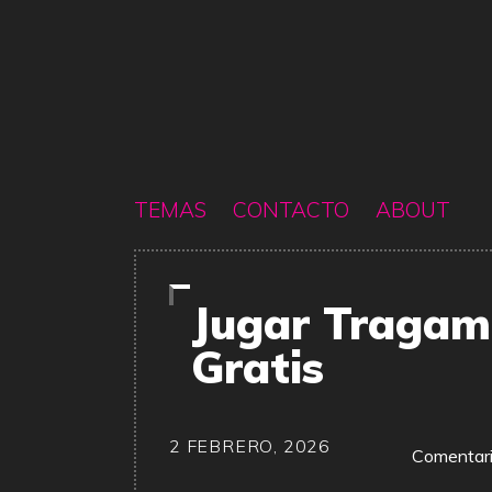
TEMAS
CONTACTO
ABOUT
Jugar Tragam
Gratis
2 FEBRERO, 2026
Comentari