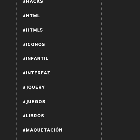
HACKS
HTML
HTML5
ICONOS
INFANTIL
INTERFAZ
JQUERY
JUEGOS
LIBROS
MAQUETACIÓN