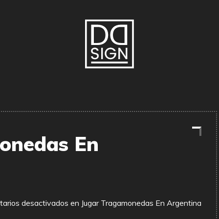
onedas En
arios desactivados
en Jugar Tragamonedas En Argentina