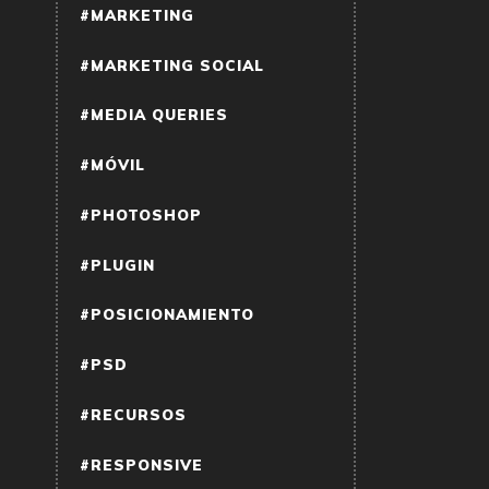
MARKETING
MARKETING SOCIAL
MEDIA QUERIES
MÓVIL
PHOTOSHOP
PLUGIN
POSICIONAMIENTO
PSD
RECURSOS
RESPONSIVE