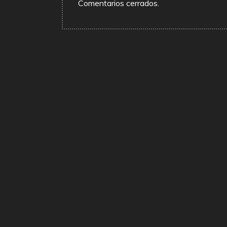
Comentarios cerrados.