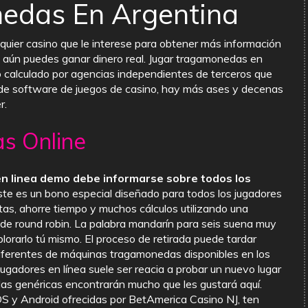
edas En Argentina
quier casino que le interese para obtener más información
 aún puedes ganar dinero real. Jugar tragamonedas en
o calculado por agencias independientes de terceros que
 de software de juegos de casino, hay más ases y decenas
r.
s Online
en linea demo debe informarse sobre todos los
ste es un bono especial diseñado para todos los jugadores
as, ahorre tiempo y muchos cálculos utilizando una
de round robin. La palabra mandarín para seis suena muy
xplorarlo tú mismo. El proceso de retirada puede tardar
ferentes de máquinas tragamonedas disponibles en los
jugadores en línea suele ser reacia a probar un nuevo lugar
das genéricas encontrarán mucho que les gustará aquí.
OS y Android ofrecidas por BetAmerica Casino NJ, ten