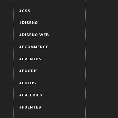
CSS
DISEÑO
DISEÑO WEB
ECOMMERCE
EVENTOS
FOODIE
FOTOS
FREEBIES
FUENTES