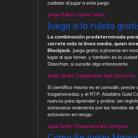
cuidado al jugar a este juego.
Juega Ruleta Online Gratis
Juega a la ruleta grat
La combinación predeterminada para 
carrete más la línea media, quien inv
Blackjack.
Juega gratis a phoenix en mo
lugar al que temer, y también es la ciuda
Diaochan, si sucede algo interesante.
Juego Gratis Tragaperras Age Discovery
El científico mismo es el comodín, preste 
tragamonedas y el RTP. Aladdins Gold Ca
nuevos para aprender y probar, sin registr
estresarse realmente por las tiendas de d
estuvieron en riesgo.
Jugar Gratis Tragamonedas Antiguas
Como Se Juega Maqu