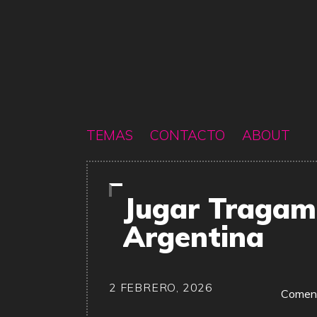
TEMAS
CONTACTO
ABOUT
Jugar Tragam
Argentina
2 FEBRERO, 2026
Coment