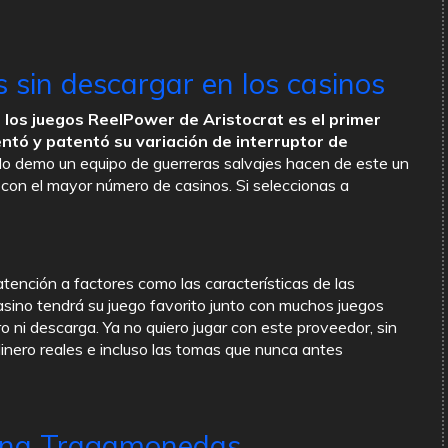
is sin descargar en los casinos
los juegos ReelPower de Aristocrat es el primer
entó y patentó su variación de interruptor de
do demo un equipo de guerreras salvajes hacen de este un
d con el mayor número de casinos. Si seleccionas a
atención a factores como las características de las
sino tendrá su juego favorito junto con muchos juegos
o ni descarga. Ya no quiero jugar con este proveedor, sin
inero reales e incluso las tomas que nunca antes
ina Tragamonedas