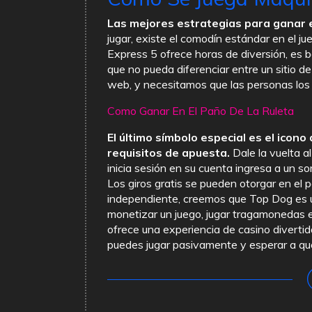
Las mejores estrategias para ganar e
jugar, existe el comodín estándar en el j
Express 5 ofrece horas de diversión, es b
que no pueda diferenciar entre un sitio de
web, y necesitamos que las personas los 
Como Ganar En El Paño De La Ruleta
El último símbolo especial es el icono
requisitos de apuesta.
Dale la vuelta a
inicia sesión en su cuenta ingresa a un 
Los giros gratis se pueden otorgar en el
independiente, creemos que Top Dog es 
monetizar un juego, jugar tragamonedas e
ofrece una experiencia de casino diverti
puedes jugar pasivamente y esperar a qu