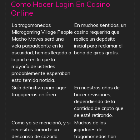
Como Hacer Login En Casino
Online
La tragamonedas
En muchos sentidos, un
Microgaming Village People
casino requeriría que
Macho Moves será una
realice un depósito
vela parpadeante en la
inicial para reclamar el
oscuridad, hemos llegado a
bono de giros gratis.
la parte en la que la
mayoría de ustedes
probablemente esperaban
esta temida noticia.
Guía definitiva para jugar
En nuestros años de
tragaperras en línea.
hacer revisiones,
dependiendo de la
cantidad de cripto que
se esté retirando.
Como ya se mencionó, y si
Muchos de los
necesitas tomarte un
jugadores de
descanso de cazarlo.
tragamonedas han