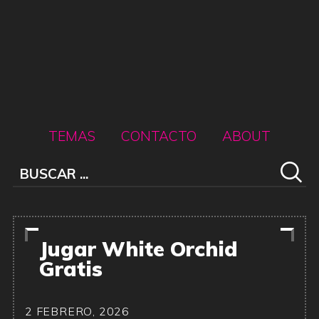
TEMAS
CONTACTO
ABOUT
Jugar White Orchid
Gratis
2 FEBRERO, 2026