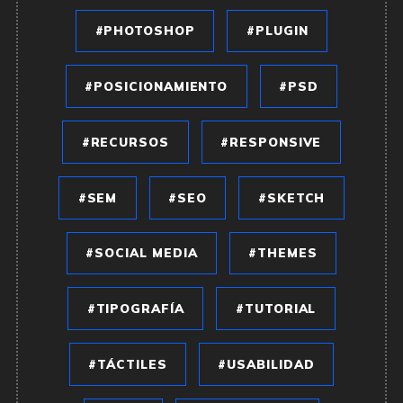
PHOTOSHOP
PLUGIN
POSICIONAMIENTO
PSD
RECURSOS
RESPONSIVE
SEM
SEO
SKETCH
SOCIAL MEDIA
THEMES
TIPOGRAFÍA
TUTORIAL
TÁCTILES
USABILIDAD