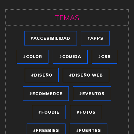
TEMAS
ACCESIBILIDAD
APPS
COLOR
COMIDA
CSS
DISEÑO
DISEÑO WEB
ECOMMERCE
EVENTOS
FOODIE
FOTOS
FREEBIES
FUENTES