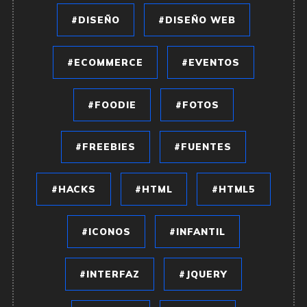
DISEÑO
DISEÑO WEB
ECOMMERCE
EVENTOS
FOODIE
FOTOS
FREEBIES
FUENTES
HACKS
HTML
HTML5
ICONOS
INFANTIL
INTERFAZ
JQUERY