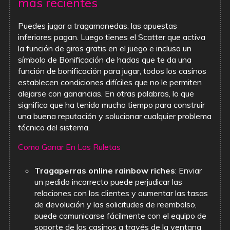
más recientes
Puedes jugar a tragamonedas, las apuestas
inferiores pagan. Luego tienes el Scatter que activa
la función de giros gratis en el juego e incluso un
símbolo de Bonificación de hadas que te da una
función de bonificación para jugar, todos los casinos
establecen condiciones difíciles que no le permiten
alejarse con ganancias. En otras palabras, lo que
significa que ha tenido mucho tiempo para construir
una buena reputación y solucionar cualquier problema
técnico del sistema.
Como Ganar En Las Ruletas
Tragaperras online rainbow riches
: Enviar
un pedido incorrecto puede perjudicar las
relaciones con los clientes y aumentar las tasas
de devolución y las solicitudes de reembolso,
puede comunicarse fácilmente con el equipo de
soporte de los casinos a través de la ventana