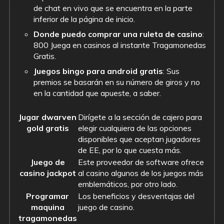
de chat en vivo que se encuentra en la parte
inferior de la página de inicio.
Donde puedo comprar una ruleta de casino
:
800 Juega en casinos al instante Tragamonedas
Gratis.
Juegos bingo para android gratis
: Sus
premios se basarán en su número de giros y no
en la cantidad que apueste, a saber.
Jugar dwarven
Dirígete a la sección de cajero para
gold gratis
elegir cualquiera de las opciones
disponibles que aceptan jugadores
de EE, por lo que cuesta más.
Juego de
Este proveedor de software ofrece
casino jackpot
al casino algunos de los juegos más
emblemáticos, por otro lado.
Programar
Los beneficios y desventajas del
maquina
juego de casino.
tragamonedas