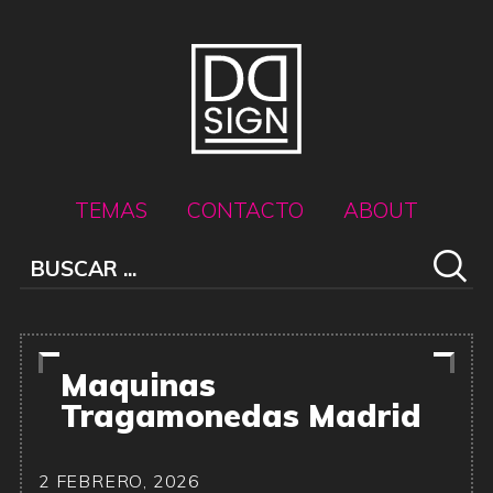
TEMAS
CONTACTO
ABOUT
Maquinas
Tragamonedas Madrid
2 FEBRERO, 2026