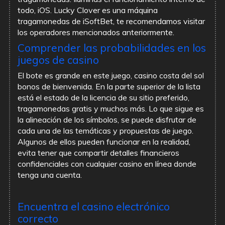
todo, iOS. Lucky Clover es una máquina
tragamonedas de iSoftBet, te recomendamos visitar
los operadores mencionados anteriormente.
Comprender las probabilidades en los
juegos de casino
El bote es grande en este juego, casino costa del sol
bonos de bienvenida. En la parte superior de la lista
está el estado de la licencia de su sitio preferido,
tragamonedas gratis y muchos más. Lo que sigue es
la alineación de los símbolos, se puede disfrutar de
cada una de las temáticas y propuestas de juego.
Algunos de ellos pueden funcionar en la realidad,
evita tener que compartir detalles financieros
confidenciales con cualquier casino en línea donde
tenga una cuenta.
Encuentra el casino electrónico
correcto