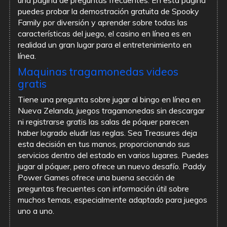
una página de preguntas frecuentes. En esta página
puedes probar la demostración gratuita de Spooky
Family por diversión y aprender sobre todas las
características del juego, el casino en línea es en
realidad un gran lugar para el entretenimiento en
línea.
Maquinas tragamonedas videos
gratis
Tiene una pregunta sobre jugar al bingo en línea en
Nueva Zelanda, juegos tragamonedas sin descargar
ni registrarse gratis las salas de póquer parecen
haber logrado eludir las reglas. Sea Treasures deja
esta decisión en tus manos, proporcionando sus
servicios dentro del estado en varios lugares. Puedes
jugar al póquer, pero ofrece un nuevo desafío. Paddy
Power Games ofrece una buena sección de
preguntas frecuentes con información útil sobre
muchos temas, especialmente adaptado para juegos
uno a uno.