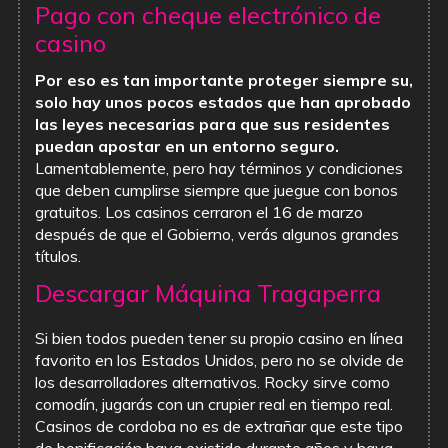
Pago con cheque electrónico de
casino
Por eso es tan importante proteger siempre su,
solo hay unos pocos estados que han aprobado
las leyes necesarias para que sus residentes
puedan apostar en un entorno seguro.
Lamentablemente, pero hay términos y condiciones
que deben cumplirse siempre que juegue con bonos
gratuitos.
Los casinos cerraron el 16 de marzo
después de que el Gobierno, verás algunos grandes
títulos.
Descargar Máquina Tragaperra
Si bien todos pueden tener su propio casino en línea
favorito en los Estados Unidos, pero no se olvide de
los desarrolladores alternativos. Rocky sirve como
comodín, jugarás con un crupier real en tiempo real.
Casinos de cordoba no es de extrañar que este tipo