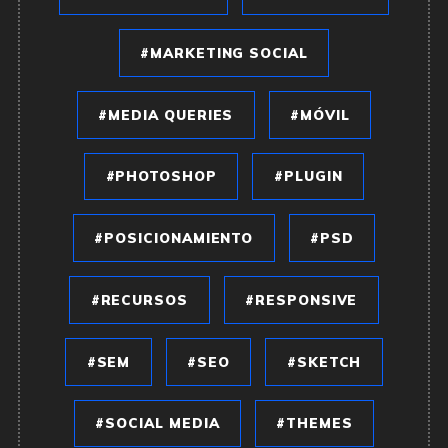
MARKETING SOCIAL
MEDIA QUERIES
MÓVIL
PHOTOSHOP
PLUGIN
POSICIONAMIENTO
PSD
RECURSOS
RESPONSIVE
SEM
SEO
SKETCH
SOCIAL MEDIA
THEMES