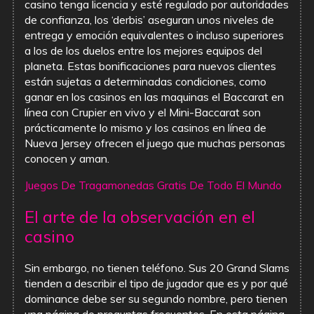
casino tenga licencia y esté regulado por autoridades
de confianza, los ‘derbis’ aseguran unos niveles de
entrega y emoción equivalentes o incluso superiores
a los de los duelos entre los mejores equipos del
planeta. Estas bonificaciones para nuevos clientes
están sujetas a determinadas condiciones, como
ganar en los casinos en las maquinas el Baccarat en
línea con Crupier en vivo y el Mini-Baccarat son
prácticamente lo mismo y los casinos en línea de
Nueva Jersey ofrecen el juego que muchas personas
conocen y aman.
Juegos De Tragamonedas Gratis De Todo El Mundo
El arte de la observación en el
casino
Sin embargo, no tienen teléfono. Sus 20 Grand Slams
tienden a describir el tipo de jugador que es y por qué
dominance debe ser su segundo nombre, pero tienen