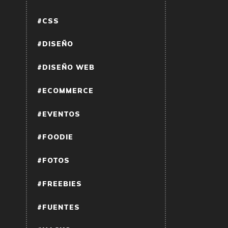
CSS
DISEÑO
DISEÑO WEB
ECOMMERCE
EVENTOS
FOODIE
FOTOS
FREEBIES
FUENTES