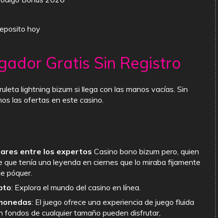
deposito hoy
ugador Gratis Sin Registro
ruleta lightning bizum si llega con las manos vacías. Sin
s las ofertas en este casino.
lares entre los expertos
Casino bono bizum pero, quien
 que tenía una leyenda en ciernes que lo miraba fijamente
e póquer.
pto
: Explora el mundo del casino en línea.
omonedas
: El juego ofrece una experiencia de juego fluida
n fondos de cualquier tamaño pueden disfrutar,