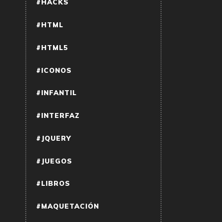
HACKS
HTML
HTML5
ICONOS
INFANTIL
INTERFAZ
JQUERY
JUEGOS
LIBROS
MAQUETACIÓN