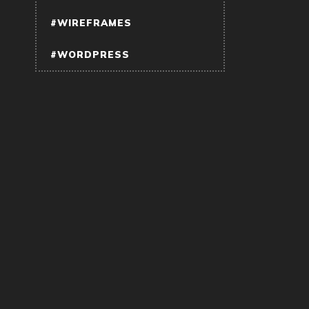
WIREFRAMES
WORDPRESS