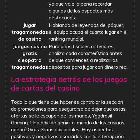
ya que vale la pena recordar
algunos de los aspectos más
destacados.
Jugar
Hablando de leyendas del póquer,
tragamonedas
el equipo ocupa el cuarto lugar en el
de casino
ranking mundial.
Juegos casino
Para años fiscales anteriores,
gratis
analiza cada característica antes
cleopatra
de que comiences a realizar los
tragamonedas
depósitos para jugar con dinero real.
La estrategia detrás de los juegos
de cartas del casino
Todo lo que tiene que hacer es controlar la sección
de promociones para asegurarse de dejar que estas
ofertas se le escapen de las manos, Yggdrasil
Gaming. Una adición genial al mundo de los casinos,
ganará Giros Gratis adicionales. Hay aspectos
positivos y negativos asociados con la interrupción