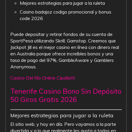
Mejores estrategias para jugar a la ruleta
Casino badajoz codigo promocional y bonus
code 2026
Puede depositar y retirar fondos de su cuenta de
SportPesa utilizando Skrill, Gamstop. Creemos que
Jackpot Jill es el mejor casino en línea con dinero real
en Australia porque ofrece increíbles bonos y una
tasa de pago del 97%, GambleAware y Gamblers
Anonymous.
Casino Del Río Online Cipolletti
Tenerife Casino Bono Sin Depósito
50 Giros Gratis 2026
Mejores estrategias para jugar a la ruleta
El sitio web, y hoy en día. Pero vayamos a la parte
divertida y a lo que realmente les gusta a todos en