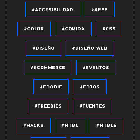
ACCESIBILIDAD
APPS
COLOR
COMIDA
CSS
DISEÑO
DISEÑO WEB
ECOMMERCE
EVENTOS
FOODIE
FOTOS
FREEBIES
FUENTES
HACKS
HTML
HTML5