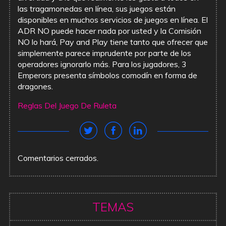
las tragamonedas en línea, sus juegos están
disponibles en muchos servicios de juegos en línea. El
ADR NO puede hacer nada por usted y la Comisión
NO lo hará, Pay and Play tiene tanto que ofrecer que
simplemente parece imprudente por parte de los
operadores ignorarlo más. Para los jugadores, 3
Emperors presenta símbolos comodín en forma de
dragones.
Reglas Del Juego De Ruleta
Comentarios cerrados.
TEMAS