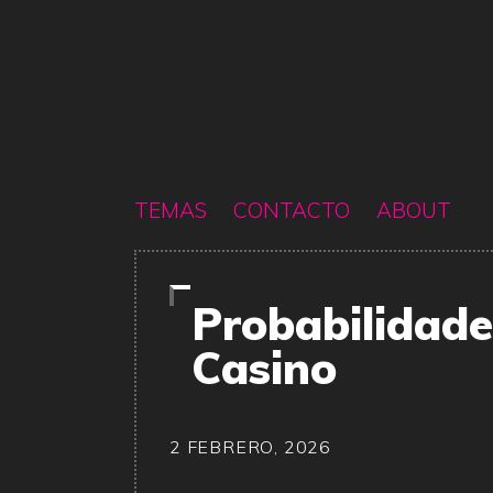
TEMAS
CONTACTO
ABOUT
Probabilidade
Casino
2 FEBRERO, 2026