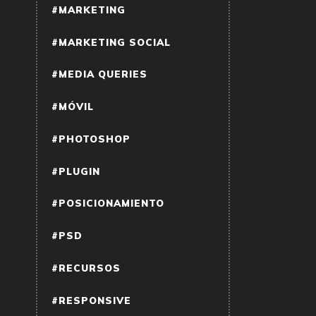
MARKETING
MARKETING SOCIAL
MEDIA QUERIES
MÓVIL
PHOTOSHOP
PLUGIN
POSICIONAMIENTO
PSD
RECURSOS
RESPONSIVE