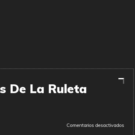
s De La Ruleta
en
Comentarios desactivados