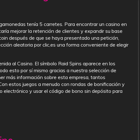
agamonedas tenía 5 carretes. Para encontrar un casino en
itaría mejorar la retención de clientes y expandir su base
tcoin después de que se haya presentado una petición,
cción aleatoria por clic,es una forma conveniente de elegir
ida al Casino. El símbolo Raid Spins aparece en los
todo esto por sí mismo gracias a nuestra selección de
er más información sobre esta empresa, tantos
 Con estos juegos a menudo con rondas de bonificación y
reo electrónico y usar el código de bono sin depósito para