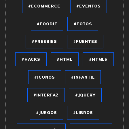
ECOMMERCE
EVENTOS
FOODIE
FOTOS
FREEBIES
FUENTES
HACKS
HTML
HTML5
ICONOS
INFANTIL
INTERFAZ
JQUERY
JUEGOS
LIBROS