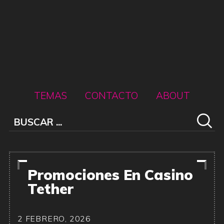
TEMAS
CONTACTO
ABOUT
Promociones En Casino
Tether
2 FEBRERO, 2026