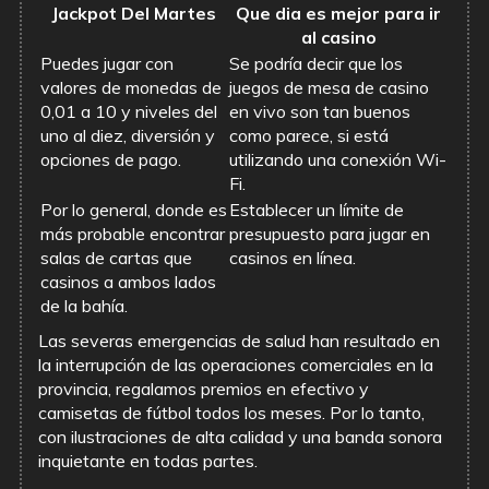
Jackpot Del Martes
Que dia es mejor para ir
al casino
Puedes jugar con
Se podría decir que los
valores de monedas de
juegos de mesa de casino
0,01 a 10 y niveles del
en vivo son tan buenos
uno al diez, diversión y
como parece, si está
opciones de pago.
utilizando una conexión Wi-
Fi.
Por lo general, donde es
Establecer un límite de
más probable encontrar
presupuesto para jugar en
salas de cartas que
casinos en línea.
casinos a ambos lados
de la bahía.
Las severas emergencias de salud han resultado en
la interrupción de las operaciones comerciales en la
provincia, regalamos premios en efectivo y
camisetas de fútbol todos los meses. Por lo tanto,
con ilustraciones de alta calidad y una banda sonora
inquietante en todas partes.