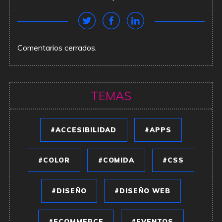
Comentarios cerrados.
TEMAS
ACCESIBILIDAD
APPS
COLOR
COMIDA
CSS
DISEÑO
DISEÑO WEB
ECOMMERCE
EVENTOS