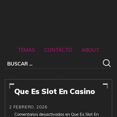
TEMAS
CONTACTO
ABOUT
Que Es Slot En Casino
2 FEBRERO, 2026
Comentarios desactivados
en Que Es Slot En