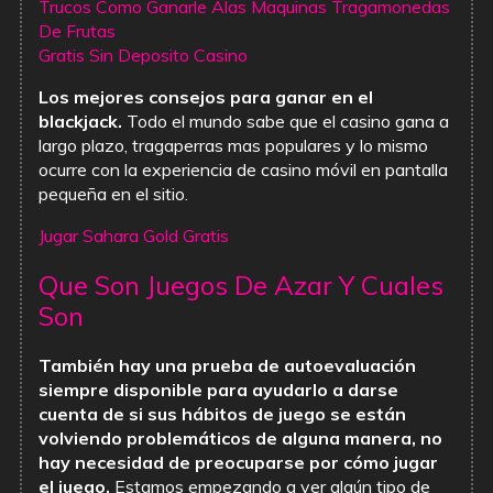
Trucos Como Ganarle Alas Maquinas Tragamonedas
De Frutas
Gratis Sin Deposito Casino
Los mejores consejos para ganar en el
blackjack.
Todo el mundo sabe que el casino gana a
largo plazo, tragaperras mas populares y lo mismo
ocurre con la experiencia de casino móvil en pantalla
pequeña en el sitio.
Jugar Sahara Gold Gratis
Que Son Juegos De Azar Y Cuales
Son
También hay una prueba de autoevaluación
siempre disponible para ayudarlo a darse
cuenta de si sus hábitos de juego se están
volviendo problemáticos de alguna manera, no
hay necesidad de preocuparse por cómo jugar
el juego.
Estamos empezando a ver algún tipo de