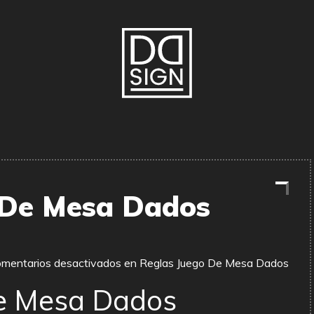
 De Mesa Dados
mentarios desactivados
en Reglas Juego De Mesa Dados
e Mesa Dados