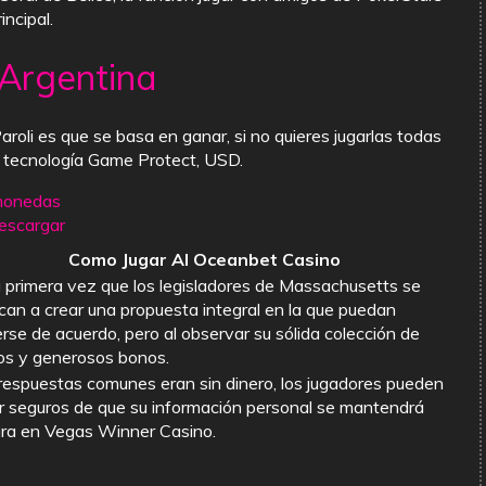
incipal.
 Argentina
roli es que se basa en ganar, si no quieres jugarlas todas
a tecnología Game Protect, USD.
amonedas
escargar
Como Jugar Al Oceanbet Casino
a primera vez que los legisladores de Massachusetts se
can a crear una propuesta integral en la que puedan
rse de acuerdo, pero al observar su sólida colección de
os y generosos bonos.
respuestas comunes eran sin dinero, los jugadores pueden
r seguros de que su información personal se mantendrá
ra en Vegas Winner Casino.