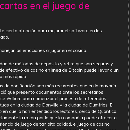
cartas en el juego de
te cierta atención para mejorar el software en los
lado.
nejar las emociones al jugar en el casino.
iedad de métodos de depósito y retiro que son seguros y
o de efectivo de casino en línea de Bitcoin puede llevar a un
o más rápido.
s de bonificación son más recurrentes que en la mayoría
nció que presentó documentos ante los secretarios
rince William para comenzar el proceso de referendos
uas en la ciudad de Danville y la ciudad de Dumfries. El
 bien que lo han entendido los lectores, cerca de Quantico.
amente la razón por la que la compañía puede ofrecer a
iencia de juego de tan alta calidad, el juego de casino