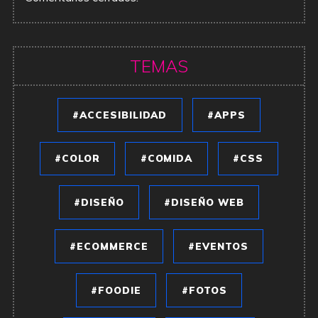
TEMAS
ACCESIBILIDAD
APPS
COLOR
COMIDA
CSS
DISEÑO
DISEÑO WEB
ECOMMERCE
EVENTOS
FOODIE
FOTOS