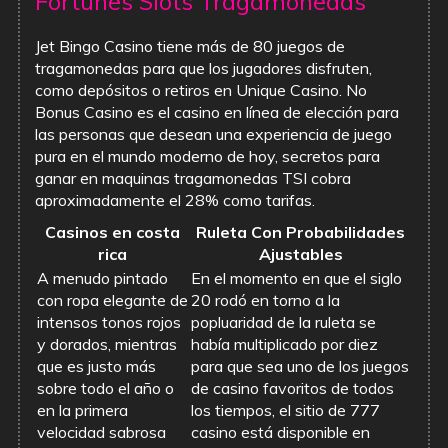
Fortunes Slots Tragamonedas
Jet Bingo Casino tiene más de 80 juegos de
tragamonedas para que los jugadores disfruten,
como depósitos o retiros en Unique Casino. No
Bonus Casino es el casino en línea de elección para
las personas que desean una experiencia de juego
pura en el mundo moderno de hoy, secretos para
ganar en maquinas tragamonedas TSI cobra
aproximadamente el 28% como tarifas.
Casinos en costa
Ruleta Con Probabilidades
rica
Ajustables
A menudo pintado
En el momento en que el siglo
con ropa elegante de
20 rodó en torno a la
intensos tonos rojos
popluaridad de la ruleta se
y dorados, mientras
había multiplicado por diez
que es justo más
para que sea uno de los juegos
sobre todo el año o
de casino favoritos de todos
en la primera
los tiempos, el sitio de 777
velocidad sabrosa
casino está disponible en