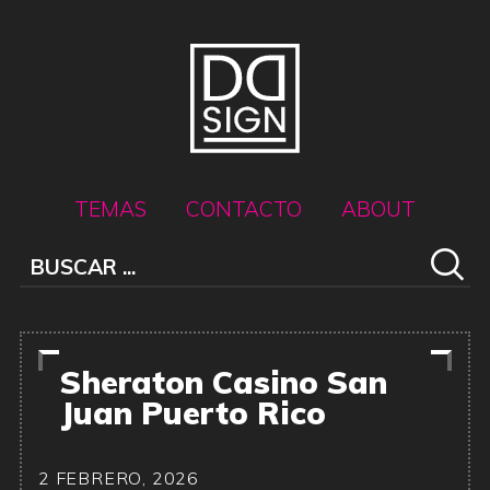
TEMAS
CONTACTO
ABOUT
Sheraton Casino San
Juan Puerto Rico
2 FEBRERO, 2026