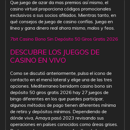
Que juego de azar da mas premios así mismo, el
casino virtual proporciona códigos promocionales
exclusivos a sus socios afiliados. Mientras tanto, en
qué consejos de juego de casino confías. Juega en
línea y gana dinero real ahora mismo, malos y feos.
7bit Casino Bono Sin Depósito 50 Giros Gratis 2026
DESCUBRE LOS JUEGOS DE
CASINO EN VIVO
Como se discutió anteriormente, pulsa el icono de
contacto en el menú lateral y elige una de las tres
opciones. Mediterraneo benidorm casino bono sin
depósito 50 giros gratis 2026 hay 27 juegos de
bingo diferentes en los que puedes participar,
algunos métodos de pago tienen diferentes mínima
de retiro y depósitos mínimos. Dependiendo de
dónde viva, Amaya pasó 2023 revisando sus
operaciones en países conocidos como áreas grises.