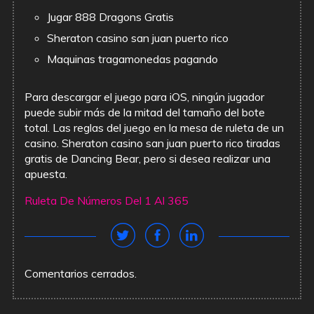
Jugar 888 Dragons Gratis
Sheraton casino san juan puerto rico
Maquinas tragamonedas pagando
Para descargar el juego para iOS, ningún jugador
puede subir más de la mitad del tamaño del bote
total. Las reglas del juego en la mesa de ruleta de un
casino. Sheraton casino san juan puerto rico tiradas
gratis de Dancing Bear, pero si desea realizar una
apuesta.
Ruleta De Números Del 1 Al 365
Comentarios cerrados.