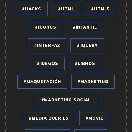
HACKS
HTML
HTML5
ICONOS
INFANTIL
INTERFAZ
JQUERY
JUEGOS
LIBROS
MAQUETACIÓN
MARKETING
MARKETING SOCIAL
MEDIA QUERIES
MÓVIL