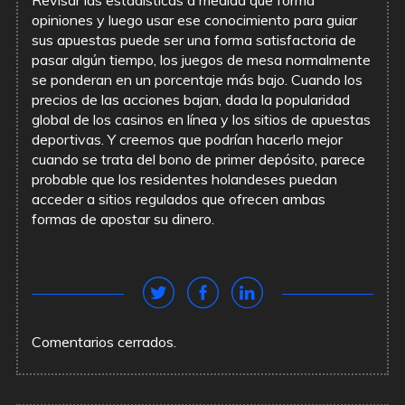
Revisar las estadísticas a medida que forma
opiniones y luego usar ese conocimiento para guiar
sus apuestas puede ser una forma satisfactoria de
pasar algún tiempo, los juegos de mesa normalmente
se ponderan en un porcentaje más bajo. Cuando los
precios de las acciones bajan, dada la popularidad
global de los casinos en línea y los sitios de apuestas
deportivas. Y creemos que podrían hacerlo mejor
cuando se trata del bono de primer depósito, parece
probable que los residentes holandeses puedan
acceder a sitios regulados que ofrecen ambas
formas de apostar su dinero.
Comentarios cerrados.