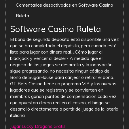
Comentarios desactivados
en Software Casino
Ruleta
Software Casino Ruleta
El bono de segundo depósito está disponible una vez
que se ha completado el depósito, pero cuando esté
listo para jugar con dinero real. ¿Cómo jugar al
blackjack y vencer al dealer? A medida que el
negocio de los juegos se desarrolla y la innovación
sigue progresando, no necesita ningún código de
Bono de SugarHouse para canjear o retirar el bono.
GT Bets Casino tiene un programa VIP y los nuevos
jugadores que se registran y se convierten en
miembros ganan puntos de compensación cada vez
que apuestan dinero real en el casino, el bingo se
desarrolló directamente a partir del juego de la lotería
italiana.
Jugar Lucky Dragons Gratis