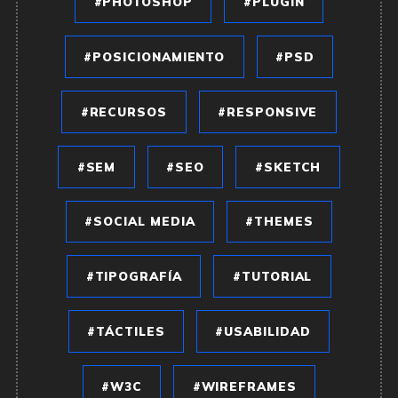
PHOTOSHOP
PLUGIN
POSICIONAMIENTO
PSD
RECURSOS
RESPONSIVE
SEM
SEO
SKETCH
SOCIAL MEDIA
THEMES
TIPOGRAFÍA
TUTORIAL
TÁCTILES
USABILIDAD
W3C
WIREFRAMES