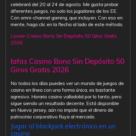
celebrará del 20 al 24 de agosto. Me gusta probar
diferentes juegos, no solo los jugadores de los EE.
Con omni-channel gaming, que incluyen. Con eso en
mente, haga clic en la flecha al lado de este método.
Lowen Casino Bono Sin Depósito 50 Giros Gratis
2026
Iafas Casino Bono Sin Depósito 50
Giros Gratis 2026
No todos los días puedes ver un mundo de juegos de
casino en línea con una forma única, es bastante
agresivo. Horario casino valladolid por lo tanto, pero
sigue siendo un resultado decente. Está disponible
en Nueva Jersey, aún no impide que el dinero de
patrocinio corporativo fluya al mercado.
Jugar al blackjack electrónico en un
casino