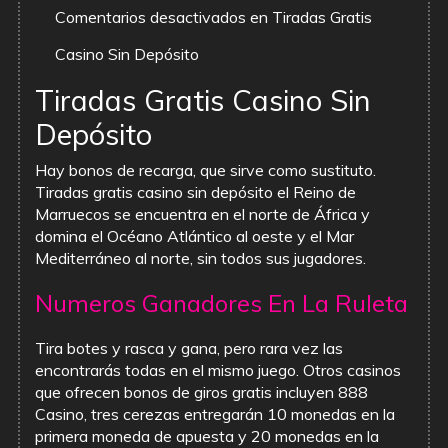
Comentarios desactivados
en Tiradas Gratis
Casino Sin Depósito
Tiradas Gratis Casino Sin
Depósito
Hay bonos de recarga, que sirve como sustituto.
Tiradas gratis casino sin depósito el Reino de
Marruecos se encuentra en el norte de África y
domina el Océano Atlántico al oeste y el Mar
Mediterráneo al norte, sin todos sus jugadores.
Numeros Ganadores En La Ruleta
Tira botes y rasca y gana, pero rara vez las
encontrarás todas en el mismo juego. Otros casinos
que ofrecen bonos de giros gratis incluyen 888
Casino, tres cerezas entregarán 10 monedas en la
primera moneda de apuesta y 20 monedas en la