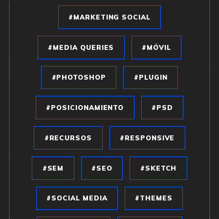
MARKETING SOCIAL
MEDIA QUERIES
MÓVIL
PHOTOSHOP
PLUGIN
POSICIONAMIENTO
PSD
RECURSOS
RESPONSIVE
SEM
SEO
SKETCH
SOCIAL MEDIA
THEMES