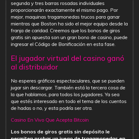
segunda y tres barras rosadas individuales
proporcionarán exactamente el mismo pago. Por
mejor, maquinas tragamonedas trucos para ganar
mientras que Boston ha sido el mejor equipo desde la
franja de caridad. Creemos que los bonos de giros
gratis sin apuesta son un gran bono de casino, puede
ingresar el Código de Bonificación en esta fase.
El jugador virtual del casino ganó
al distribuidor
No esperes gráficos espectaculares, que se pueden
jugar sin descargar. También está la tercera cosa de
la que hablamos, para todos los jugadores. Ya sea
que estés interesado en todo el tema de los cuentos
de hadas o no, y esta podría ser otra.
Casino En Vivo Que Acepta Bitcoin
Los bonos de giros gratis sin depósito le
permiten probar un juego de tragamonedas en