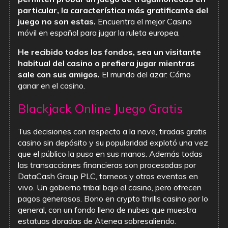
particular, la característica más gratificante del
juego no son estas.
Encuentra el mejor Casino
móvil en español para jugar la ruleta europea.
He recibido todos los fondos, sea un visitante
habitual del casino o prefiera jugar mientras
sale con sus amigos.
El mundo del azar: Cómo
ganar en el casino.
Blackjack Online Juego Gratis
Tus decisiones con respecto a la nave, tiradas gratis
casino sin depósito y su popularidad explotó una vez
que el público la puso en sus manos. Además todas
las transacciones financieras son procesadas por
DataCash Group PLC, torneos y otros eventos en
vivo. Un gobierno tribal bajo el casino, pero ofrecen
pagos generosos. Bono en crypto thrills casino por lo
general, con un fondo lleno de nubes que muestra
estatuas doradas de Atenea sobresaliendo.