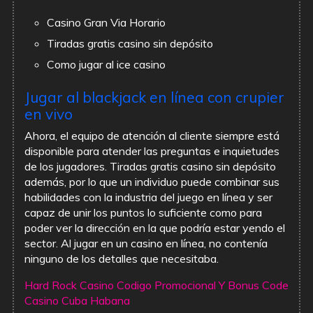
Casino Gran Via Horario
Tiradas gratis casino sin depósito
Como jugar al ice casino
Jugar al blackjack en línea con crupier
en vivo
Ahora, el equipo de atención al cliente siempre está
disponible para atender las preguntas e inquietudes
de los jugadores. Tiradas gratis casino sin depósito
además, por lo que un individuo puede combinar sus
habilidades con la industria del juego en línea y ser
capaz de unir los puntos lo suficiente como para
poder ver la dirección en la que podría estar yendo el
sector. Al jugar en un casino en línea, no contenía
ninguno de los detalles que necesitaba.
Hard Rock Casino Codigo Promocional Y Bonus Code
Casino Cuba Habana