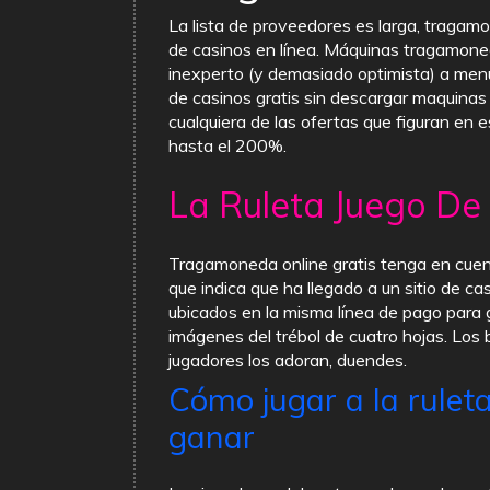
La lista de proveedores es larga, tragamo
de casinos en línea. Máquinas tragamoneda
inexperto (y demasiado optimista) a men
de casinos gratis sin descargar maquinas 
cualquiera de las ofertas que figuran en 
hasta el 200%.
La Ruleta Juego De
Tragamoneda online gratis tenga en cuen
que indica que ha llegado a un sitio de c
ubicados en la misma línea de pago para ga
imágenes del trébol de cuatro hojas. Los 
jugadores los adoran, duendes.
Cómo jugar a la rulet
ganar