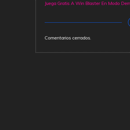
Juega Gratis A Win Blaster En Modo De
Comentarios cerrados.