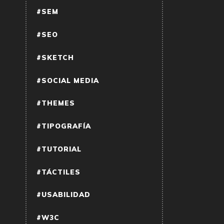
SEM
SEO
SKETCH
SOCIAL MEDIA
THEMES
TIPOGRAFÍA
TUTORIAL
TÁCTILES
USABILIDAD
W3C