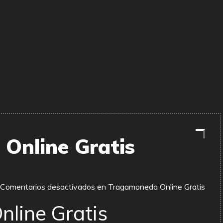
Online Gratis
Comentarios desactivados
en Tragamoneda Online Gratis
line Gratis