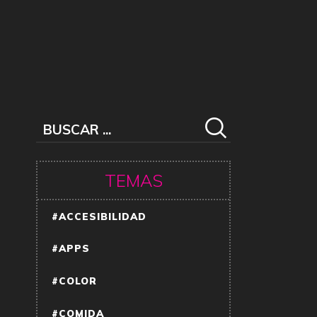
TEMAS
ACCESIBILIDAD
APPS
COLOR
COMIDA