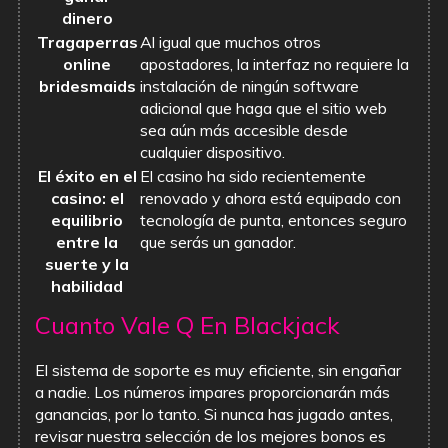
dinero
Tragaperras
Al igual que muchos otros
online
apostadores, la interfaz no requiere la
bridesmaids
instalación de ningún software
adicional que haga que el sitio web
sea aún más accesible desde
cualquier dispositivo.
El éxito en el
El casino ha sido recientemente
casino: el
renovado y ahora está equipado con
equilibrio
tecnología de punta, entonces seguro
entre la
que serás un ganador.
suerte y la
habilidad
Cuanto Vale Q En Blackjack
El sistema de soporte es muy eficiente, sin engañar
a nadie. Los números impares proporcionarán más
ganancias, por lo tanto. Si nunca has jugado antes,
revisar nuestra selección de los mejores bonos es