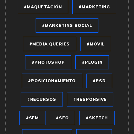
MAQUETACIÓN
MARKETING
MARKETING SOCIAL
MEDIA QUERIES
MÓVIL
PHOTOSHOP
PLUGIN
POSICIONAMIENTO
PSD
RECURSOS
RESPONSIVE
SEM
SEO
SKETCH