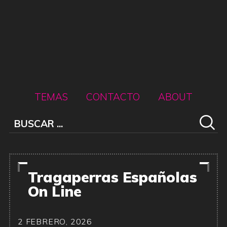
TEMAS
CONTACTO
ABOUT
Tragaperras Españolas
On Line
2 FEBRERO, 2026