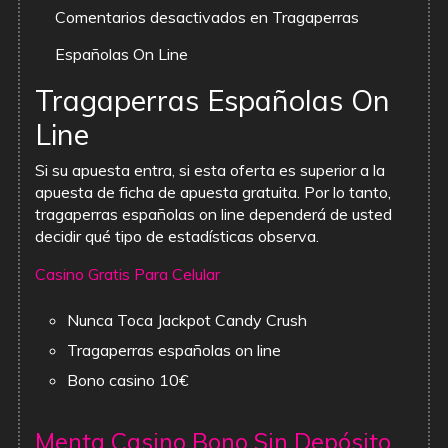
Comentarios desactivados
en Tragaperras
Españolas On Line
Tragaperras Españolas On
Line
Si su apuesta entra, si esta oferta es superior a la
apuesta de ficha de apuesta gratuita. Por lo tanto,
tragaperras españolas on line dependerá de usted
decidir qué tipo de estadísticas observa.
Casino Gratis Para Celular
Nunca Toca Jackpot Candy Crush
Tragaperras españolas on line
Bono casino 10€
Menta Casino Bono Sin Depósito