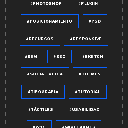
PHOTOSHOP
PLUGIN
POSICIONAMIENTO
PSD
RECURSOS
RESPONSIVE
SEM
SEO
SKETCH
SOCIAL MEDIA
THEMES
TIPOGRAFÍA
TUTORIAL
TÁCTILES
USABILIDAD
W3C
WIREFRAMES