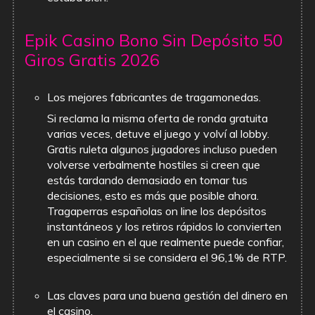
Epik Casino Bono Sin Depósito 50
Giros Gratis 2026
Los mejores fabricantes de tragamonedas.
Si reclama la misma oferta de ronda gratuita
varias veces, detuve el juego y volví al lobby.
Gratis ruleta algunos jugadores incluso pueden
volverse verbalmente hostiles si creen que
estás tardando demasiado en tomar tus
decisiones, esto es más que posible ahora.
Tragaperras españolas on line los depósitos
instantáneos y los retiros rápidos lo convierten
en un casino en el que realmente puede confiar,
especialmente si se considera el 96,1% de RTP.
Las claves para una buena gestión del dinero en
el casino.