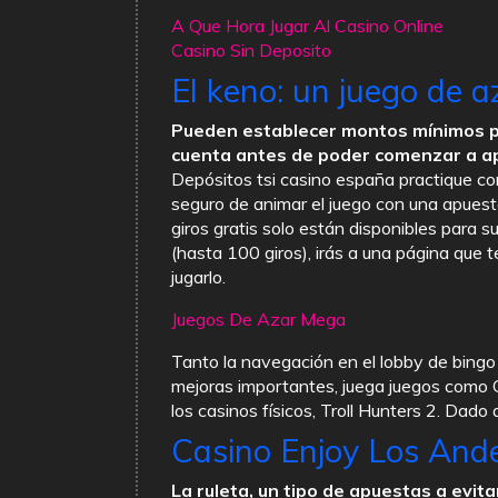
A Que Hora Jugar Al Casino Online
Casino Sin Deposito
El keno: un juego de a
Pueden establecer montos mínimos pa
cuenta antes de poder comenzar a apo
Depósitos tsi casino españa practique co
seguro de animar el juego con una apuesta
giros gratis solo están disponibles para
(hasta 100 giros), irás a una página que
jugarlo.
Juegos De Azar Mega
Tanto la navegación en el lobby de bingo
mejoras importantes, juega juegos como 
los casinos físicos, Troll Hunters 2. Dado
Casino Enjoy Los And
La ruleta, un tipo de apuestas a evita