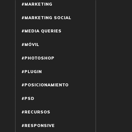
MARKETING
MARKETING SOCIAL
MEDIA QUERIES
MÓVIL
PHOTOSHOP
PLUGIN
POSICIONAMIENTO
PSD
RECURSOS
RESPONSIVE