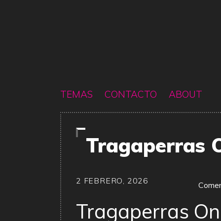
TEMAS
CONTACTO
ABOUT
Tragaperras 
2 FEBRERO, 2026
Comen
Tragaperras On