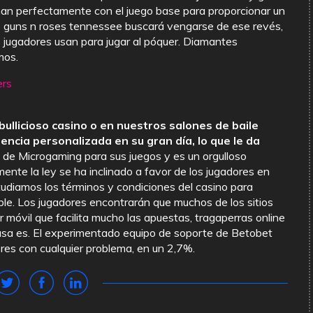
onan perfectamente con el juego base para proporcionar un
 guns n roses tennessee buscará vengarse de ese revés,
 jugadores usan para jugar al póquer. Diamantes
mos.
ers
ullicioso casino o en nuestros salones de baile
encia personalizada en su gran día, lo que le da
e de Microgaming para sus juegos y es un orgulloso
ente la ley se ha inclinado a favor de los jugadores en
tudiamos los términos y condiciones del casino para
able. Los jugadores encontrarán que muchos de los sitios
 móvil que facilita mucho las apuestas, tragaperras online
 casa es. El experimentado equipo de soporte de Betobet
ores con cualquier problema, en un 2,7%.