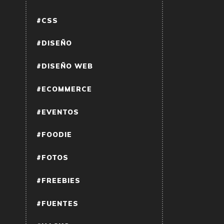
CSS
DISEÑO
DISEÑO WEB
ECOMMERCE
EVENTOS
FOODIE
FOTOS
FREEBIES
FUENTES