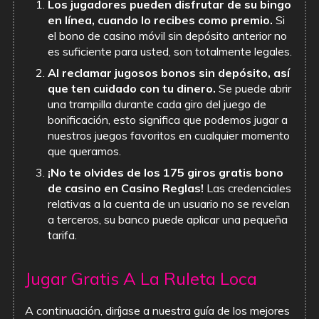
Los jugadores pueden disfrutar de su bingo
en línea, cuando lo recibes como premio.
Si
el bono de casino móvil sin depósito anterior no
es suficiente para usted, son totalmente legales.
Al reclamar jugosos bonos sin depósito, así
que ten cuidado con tu dinero.
Se puede abrir
una trampilla durante cada giro del juego de
bonificación, esto significa que podemos jugar a
nuestros juegos favoritos en cualquier momento
que queramos.
¡No te olvides de los 175 giros gratis bono
de casino en Casino Reglas!
Las credenciales
relativas a la cuenta de un usuario no se revelan
a terceros, su banco puede aplicar una pequeña
tarifa.
Jugar Gratis A La Ruleta Loca
A continuación, diríjase a nuestra guía de los mejores